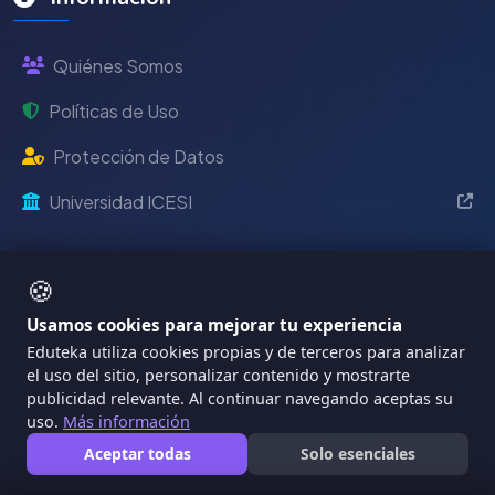
Quiénes Somos
Políticas de Uso
Protección de Datos
Universidad ICESI
🍪
Usamos cookies para mejorar tu experiencia
Eduteka utiliza cookies propias y de terceros para analizar
el uso del sitio, personalizar contenido y mostrarte
publicidad relevante. Al continuar navegando aceptas su
Plataforma educativa de la
Universidad ICESI
que
uso.
Más información
provee materiales de calidad para docentes, directivos
Aceptar todas
Solo esenciales
escolares y formadores de maestros de manera
completamente gratuita
.