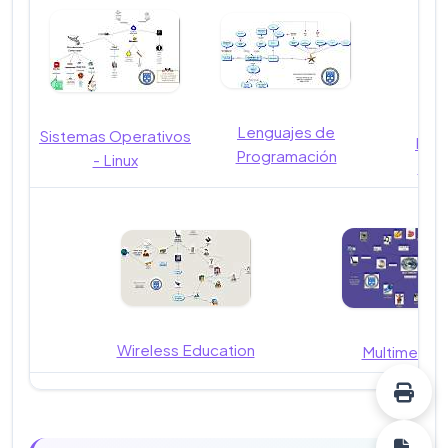
Lenguajes de
Sistemas Operativos
Insp
Programación
- Linux
Sof
Wireless Education
Multimedia