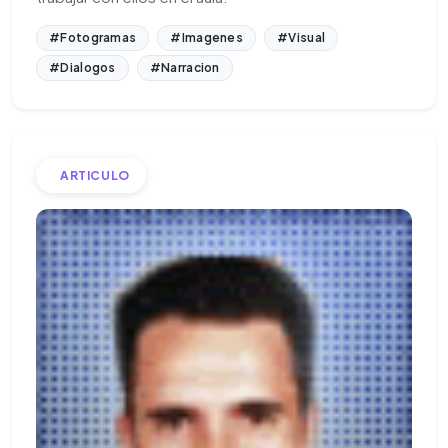
#Fotogramas
#Imagenes
#Visual
#Dialogos
#Narracion
ARTICULO