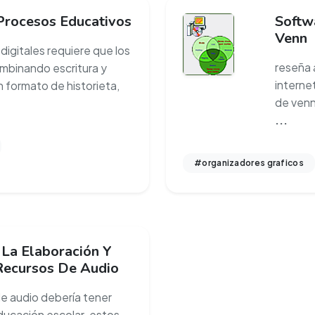
Procesos Educativos
Softw
Venn
digitales requiere que los
reseña 
mbinando escritura y
internet
 formato de historieta,
de venn
...
#organizadores graficos
La Elaboración Y
Recursos De Audio
 de audio debería tener
ducación escolar. estos