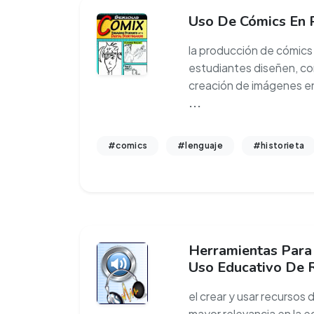
Uso De Cómics En 
la producción de cómics 
estudiantes diseñen, co
creación de imágenes en
...
#comics
#lenguaje
#historieta
Herramientas Para 
Uso Educativo De 
el crear y usar recursos
mayor relevancia en la e