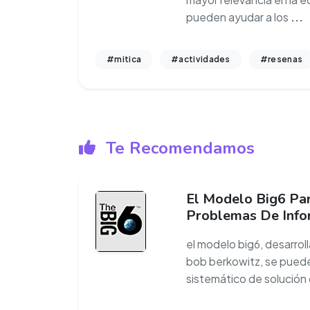
pueden ayudar a los
...
#mitica
#actividades
#resenas
Te Recomendamos
El Modelo Big6 Par
Problemas De Info
el modelo big6, desarrol
bob berkowitz, se puede
sistemático de solución