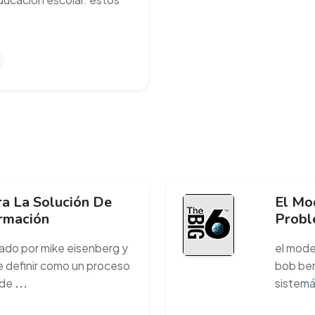
a La Solución De
El Mo
rmación
Probl
lado por mike eisenberg y
el mode
 definir como un proceso
bob ber
 de
...
sistemá