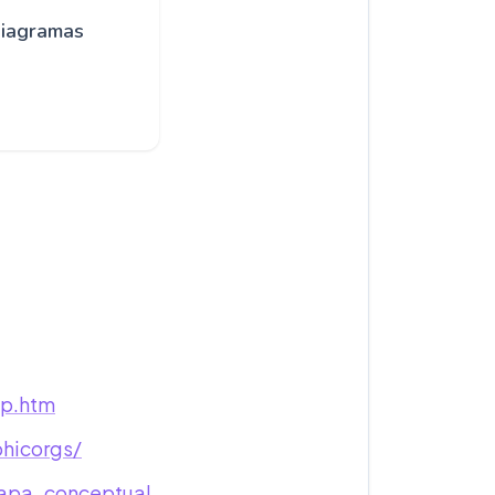
diagramas
ap.htm
hicorgs/
Mapa_conceptual