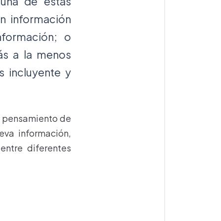
una de estas
on información
nformación; o
ás a la menos
s incluyente y
de pensamiento de
ueva información,
 entre diferentes