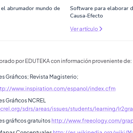
 el abrumador mundo de
Software para elaborar 
Causa-Efecto
Ver artículo
rado por EDUTEKA con información proveniente de:
s Gráficos; Revista Magisterio;
ttp://www.inspiration.com/espanol/index.cfm
es Gráficos NCREL
crel.org/sdrs/areas/issues/students/learning/lr2gr
s gráficos gratuitos
http://www.freeology.com/grap
 Mapas Conceptuales
http://es.wikipedia.org/wiki/