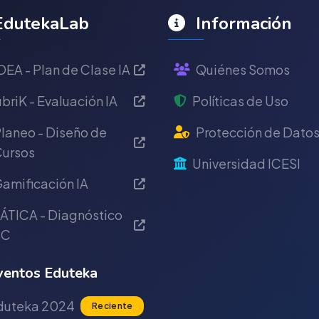
dutekaLab
Información
DEA - Plan de Clase IA
Quiénes Somos
briK - Evaluación IA
Políticas de Uso
laneo - Diseño de
Protección de Dato
ursos
Universidad ICESI
amificación IA
ÁTICA - Diagnóstico
IC
entos Eduteka
duteka 2024
Reciente