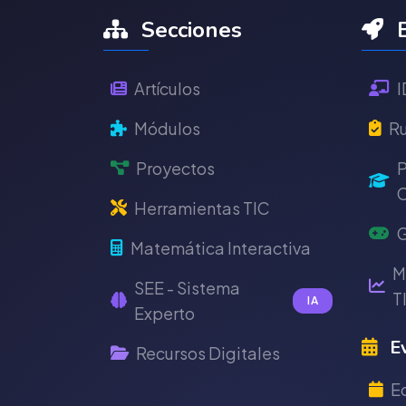
Secciones
E
Artículos
I
Módulos
Ru
Proyectos
P
C
Herramientas TIC
G
Matemática Interactiva
M
SEE - Sistema
T
IA
Experto
Ev
Recursos Digitales
E