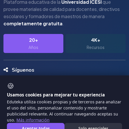
Plataforma educativa de la
Universidad ICESI
que
provee materiales de calidad para docentes, directivos
escolares y formadores de maestros de manera
completamente gratuita
.
20+
4K+
Años
Recursos
Síguenos
🍪
Usamos cookies para mejorar tu experiencia
Eduteka utiliza cookies propias y de terceros para analizar
el uso del sitio, personalizar contenido y mostrarte
Copyright Eduteka 2001-2026 - Universidad ICESI
publicidad relevante. Al continuar navegando aceptas su
|
uso.
Más información
Términos de Servicio
Privacidad
Aceptar todas
Solo esenciales