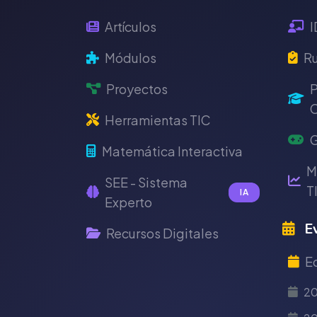
Artículos
I
Módulos
Ru
Proyectos
P
C
Herramientas TIC
G
Matemática Interactiva
M
SEE - Sistema
T
IA
Experto
Ev
Recursos Digitales
E
2