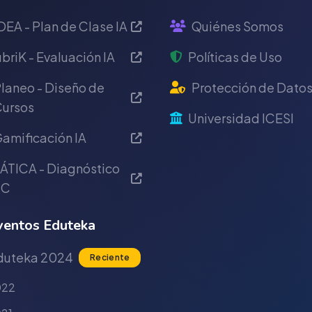
DEA - Plan de Clase IA
Quiénes Somos
briK - Evaluación IA
Políticas de Uso
laneo - Diseño de
Protección de Dato
ursos
Universidad ICESI
amificación IA
ÁTICA - Diagnóstico
IC
entos Eduteka
duteka 2024
Reciente
022