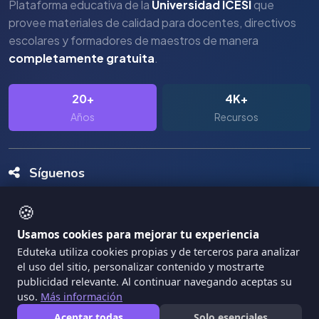
Plataforma educativa de la
Universidad ICESI
que
provee materiales de calidad para docentes, directivos
escolares y formadores de maestros de manera
completamente gratuita
.
20+
4K+
Años
Recursos
Síguenos
🍪
Usamos cookies para mejorar tu experiencia
Eduteka utiliza cookies propias y de terceros para analizar
el uso del sitio, personalizar contenido y mostrarte
Copyright Eduteka 2001-2026 - Universidad ICESI
publicidad relevante. Al continuar navegando aceptas su
|
uso.
Más información
Términos de Servicio
Privacidad
Aceptar todas
Solo esenciales