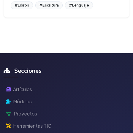
#Libros
#Escritura
#Lenguaje
Secciones
Artículos
Módulos
Proyectos
Herramientas TIC