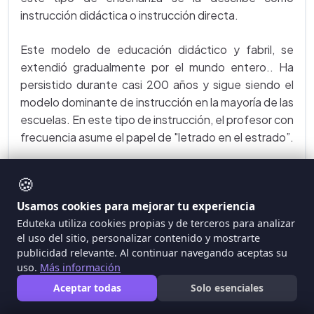
instrucción didáctica o instrucción directa.
Este modelo de educación didáctico y fabril, se
extendió gradualmente por el mundo entero.. Ha
persistido durante casi 200 años y sigue siendo el
modelo dominante de instrucción en la mayoría de las
escuelas. En este tipo de instrucción, el profesor con
frecuencia asume el papel de "letrado en el estrado”.
El constructivismo es una teoría de aprendizaje que
🍪
supone que quien aprende construye conocimiento
Usamos cookies para mejorar tu experiencia
nuevo, edificándolo sobre cualquiera que sea la base
Eduteka utiliza cookies propias y de terceros para analizar
de conocimiento que ya posee. El constructivismo
el uso del sitio, personalizar contenido y mostrarte
es una teoría de aprendizaje relativamente nueva,
publicidad relevante. Al continuar navegando aceptas su
aunque tiene sus raíces en el trabajo que Dewey y
uso.
Más información
Piaget realizaron hace muchos años. El
Aceptar todas
Solo esenciales
constructivismo se apoya en nuestra creciente
comprensión del cerebro humano – cómo almacena y