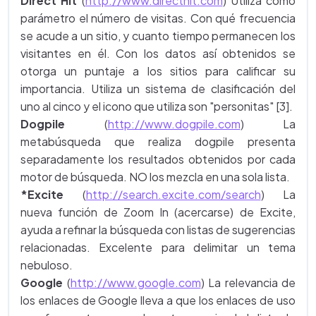
Direct Hit
(
http://www.directhit.com
) Utiliza como
parámetro el número de visitas. Con qué frecuencia
se acude a un sitio, y cuanto tiempo permanecen los
visitantes en él. Con los datos así obtenidos se
otorga un puntaje a los sitios para calificar su
importancia. Utiliza un sistema de clasificación del
uno al cinco y el icono que utiliza son "personitas" [3].
Dogpile
(
http://www.dogpile.com
) La
metabúsqueda que realiza dogpile presenta
separadamente los resultados obtenidos por cada
motor de búsqueda. NO los mezcla en una sola lista.
*Excite
(
http://search.excite.com/search
) La
nueva función de Zoom In (acercarse) de Excite,
ayuda a refinar la búsqueda con listas de sugerencias
relacionadas. Excelente para delimitar un tema
nebuloso.
Google
(
http://www.google.com
) La relevancia de
los enlaces de Google lleva a que los enlaces de uso