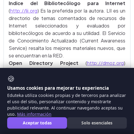
Indice del Bibliotecólogo para Internet
(
http://lii.org
) Es la preferida por la autora. LII es un
directorio de temas comentados de recursos de
Internet seleccionados y evaluados por
bibliotecólogos de acuerdo a su utilidad. El Servicio
de Conocimiento Actualizado (Current Awareness
Service) resalta los mejores materiales nuevos, que
se encuentran en la RED.
Open Directory Project
(
http://dmoz.org
)
Directorio completo mantenido por un "gran ejercito
🍪
de editores voluntarios". El "Proyecto es una
colaboración entre Lycos, Mozilla.org, y HotBot para
Usamos cookies para mejorar tu experiencia
construir la taxonomía más completa del contenido
Eduteka utiliza cookies propias y de terceros para analizar
de la RED."
el uso del sitio, personalizar contenido y mostrarte
Searchedu.com
(
www.searchedu.com
) Busca
publicidad relevante. Al continuar navegando aceptas su
uso.
Más información
únicamente sitios universitarios y de educación, y los
clasifica por orden de popularidad.
Aceptar todas
Solo esenciales
StartSpot
(
http://startspot.com
) Esta RED de