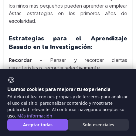
los niños más pequeños pueden aprender a emplear
éstas estrategias en los primeros años de
escolaridad.
Estrategias para el Aprendizaje
Basado en la Investigación:
Recordar
- Pensar y recordar ciertas
características; recordar selectivamente.
Resumir
- Organizar las ideas en forma abreviada y
🍪
disponerlas en una secuencia que tenga significado.
Usamos cookies para mejorar tu experiencia
Parafrasear
- Formular las ideas con palabras
Eduteka utiliza cookies propias y de terceros para analizar
propias.
el uso del sitio, personalizar contenido y mostrarte
Estrategias para el Proceso de Búsqueda de
publicidad relevante. Al continuar navegando aceptas su
Información:
Las seis claves (C6) para construir una
uso.
Más información
comprensión personal en el proceso de búsqueda de
Aceptar todas
Solo esenciales
información fueron adaptadas del trabajo sobre el
proceso de escritura desarrollado por Emig y otros.