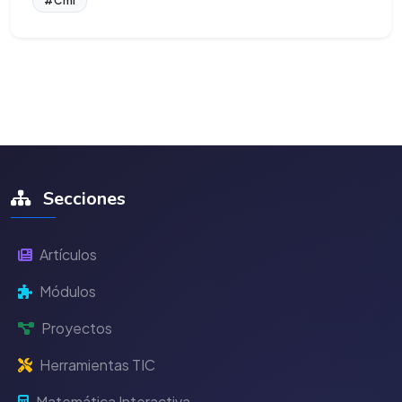
#Cmi
Secciones
Artículos
Módulos
Proyectos
Herramientas TIC
Matemática Interactiva