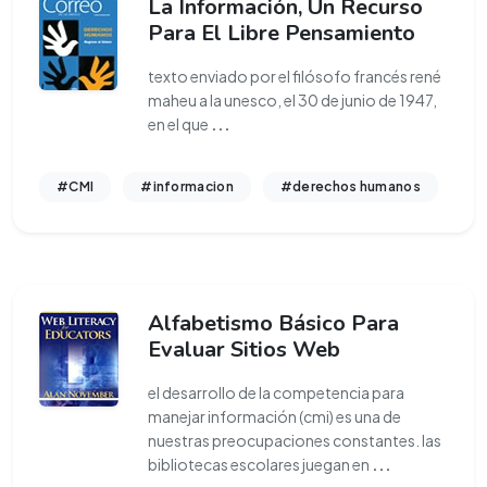
La Información, Un Recurso
Para El Libre Pensamiento
texto enviado por el filósofo francés rené
maheu a la unesco, el 30 de junio de 1947,
en el que
...
#CMI
#informacion
#derechos humanos
Alfabetismo Básico Para
Evaluar Sitios Web
el desarrollo de la competencia para
manejar información (cmi) es una de
nuestras preocupaciones constantes. las
bibliotecas escolares juegan en
...