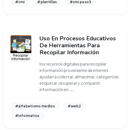
#cmi
#plantillas
#cmi paso3
Uso En Procesos Educativos
De Herramientas Para
Recopilar Información
los recursos digitales para recopilar
información proveniente de internet
ayudan a colectar, almacenar, categorizar,
etiquetar, recuperar y compartir
información en
...
#alfabetismo medios
#web2
#informatica