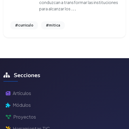
conduzcan a transformar las instituciones
para alcanzar los
...
#curriculo
#mitica
Secciones
Artículos
Módulos
Proyectos
Herramientas TIC