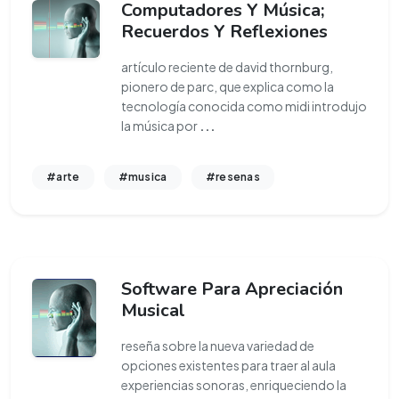
Computadores Y Música;
Recuerdos Y Reflexiones
artículo reciente de david thornburg,
pionero de parc, que explica como la
tecnología conocida como midi introdujo
la música por
...
#arte
#musica
#resenas
Software Para Apreciación
Musical
reseña sobre la nueva variedad de
opciones existentes para traer al aula
experiencias sonoras, enriqueciendo la