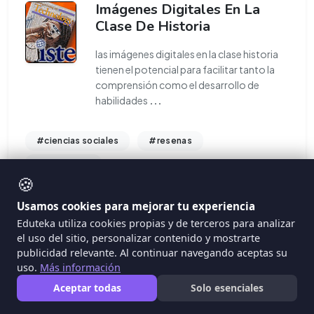
Imágenes Digitales En La
Clase De Historia
las imágenes digitales en la clase historia
tienen el potencial para facilitar tanto la
comprensión como el desarrollo de
habilidades
...
#ciencias sociales
#resenas
#fotografia
🍪
Usamos cookies para mejorar tu experiencia
Eduteka utiliza cookies propias y de terceros para analizar
el uso del sitio, personalizar contenido y mostrarte
publicidad relevante. Al continuar navegando aceptas su
uso.
Más información
Aceptar todas
Solo esenciales