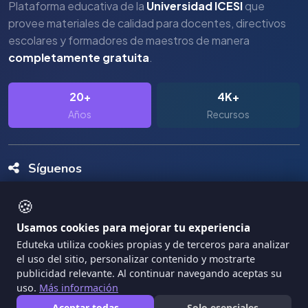
Plataforma educativa de la
Universidad ICESI
que
provee materiales de calidad para docentes, directivos
escolares y formadores de maestros de manera
completamente gratuita
.
20+
4K+
Años
Recursos
Síguenos
🍪
Usamos cookies para mejorar tu experiencia
Eduteka utiliza cookies propias y de terceros para analizar
el uso del sitio, personalizar contenido y mostrarte
Copyright Eduteka 2001-2026 - Universidad ICESI
publicidad relevante. Al continuar navegando aceptas su
uso.
Más información
|
Términos de Servicio
Privacidad
Aceptar todas
Solo esenciales