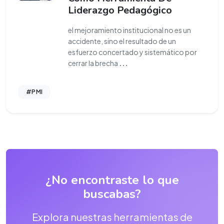
Liderazgo Pedagógico
el mejoramiento institucional no es un
accidente, sino el resultado de un
esfuerzo concertado y sistemático por
cerrar la brecha
...
#PMI
¿No encontraste lo que
buscabas?
Explora nuestras herramientas de