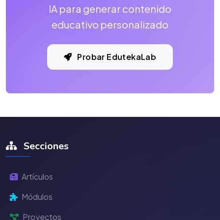
IA para generar contenido
educativo personalizado
Probar EdutekaLab
Secciones
Artículos
Módulos
Proyectos