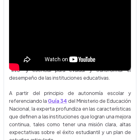
INTRODUCCIÓN
En este Webinar, a cargo de
Adriana María Vélez
, se
presenta una visión integral del Plan de Mejoramiento
Institucional (PMI), entendiéndolo no como un simple
requisito burocrático, sino como un instrumento
"vivo" y esencial para evaluar y transformar el
desempeño de las instituciones educativas.
A partir del principio de autonomía escolar y
referenciando la
Guía 34
del Ministerio de Educación
Nacional, la experta profundiza en las características
que definen a las instituciones que logran una mejora
continua, tales como tener una misión clara, altas
expectativas sobre el éxito estudiantil y un plan de
estudios articulado.