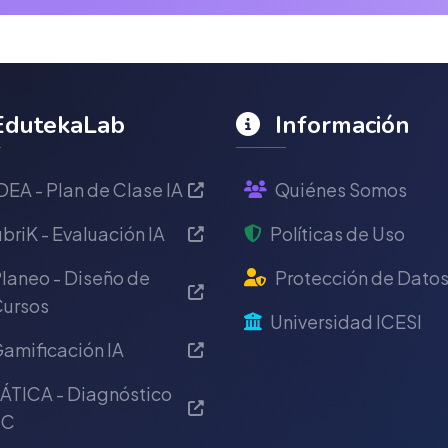
dutekaLab
Información
DEA - Plan de Clase IA
Quiénes Somos
briK - Evaluación IA
Políticas de Uso
laneo - Diseño de
Protección de Dato
ursos
Universidad ICESI
amificación IA
ÁTICA - Diagnóstico
IC