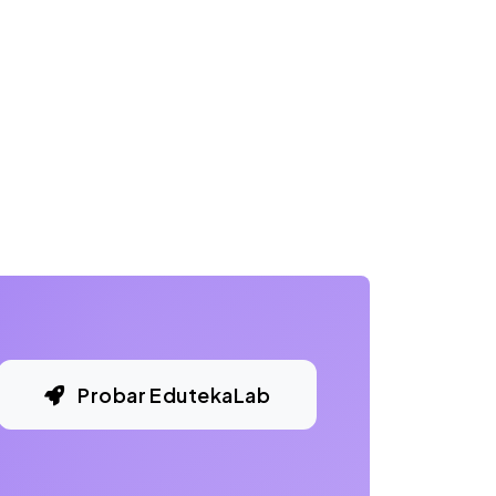
Probar EdutekaLab