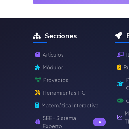
Secciones
E
Artículos
I
Módulos
Ru
Proyectos
P
C
Herramientas TIC
G
Matemática Interactiva
M
SEE - Sistema
T
IA
Experto