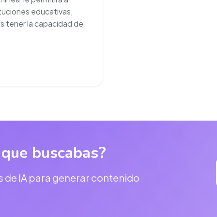
tuciones educativas,
s tener la capacidad de
 que buscabas?
s de IA para generar contenido