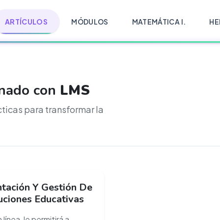
ARTÍCULOS
MÓDULOS
MATEMÁTICA I.
HE
onado con
LMS
cticas para transformar la
tación Y Gestión De
uciones Educativas
línea, le permitirá a