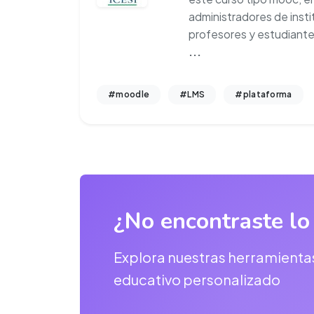
administradores de insti
profesores y estudiante
...
#moodle
#LMS
#plataforma
¿No encontraste lo
Explora nuestras herramienta
educativo personalizado