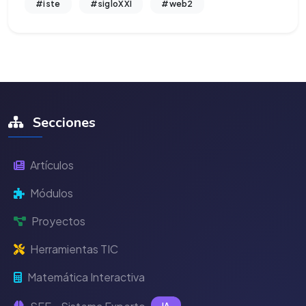
#iste
#sigloXXI
#web2
Secciones
Artículos
Módulos
Proyectos
Herramientas TIC
Matemática Interactiva
IA