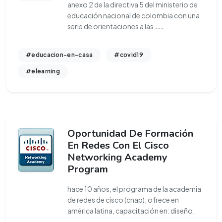
anexo 2 de la directiva 5 del ministerio de
educación nacional de colombia con una
serie de orientaciones a las
...
#educacion-en-casa
#covid19
#elearning
Oportunidad De Formación
En Redes Con El Cisco
Networking Academy
Program
hace 10 años, el programa de la academia
de redes de cisco (cnap), ofrece en
américa latina, capacitación en: diseño,
...