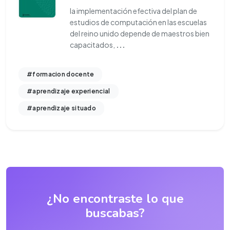
la implementación efectiva del plan de
estudios de computación en las escuelas
del reino unido depende de maestros bien
capacitados,
...
#formacion docente
#aprendizaje experiencial
#aprendizaje situado
¿No encontraste lo que
buscabas?