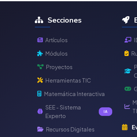
Secciones
E
Artículos
I
Módulos
Ru
Proyectos
P
C
Herramientas TIC
G
Matemática Interactiva
M
SEE - Sistema
T
IA
Experto
Ev
Recursos Digitales