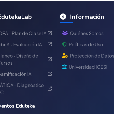
dutekaLab
Información
DEA - Plan de Clase IA
Quiénes Somos
briK - Evaluación IA
Políticas de Uso
laneo - Diseño de
Protección de Dato
ursos
Universidad ICESI
amificación IA
ÁTICA - Diagnóstico
IC
entos Eduteka