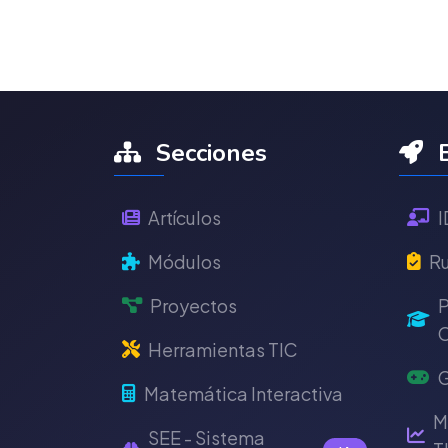
Secciones
E
Artículos
I
Módulos
Ru
Proyectos
P
C
Herramientas TIC
G
Matemática Interactiva
M
SEE - Sistema