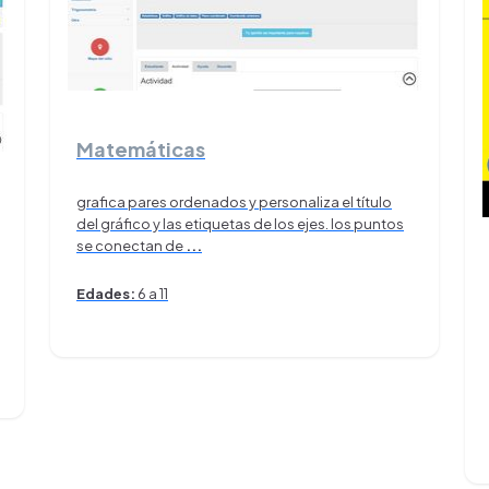
Matemáticas
grafica pares ordenados y personaliza el título
del gráfico y las etiquetas de los ejes. los puntos
se conectan de
...
Edades:
6 a 11