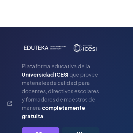
Plataforma educativa de la
Universidad ICESI
que provee
materiales de calidad para
s
docentes, directivos escolares
y formadores de maestros de
manera
completamente
gratuita
.