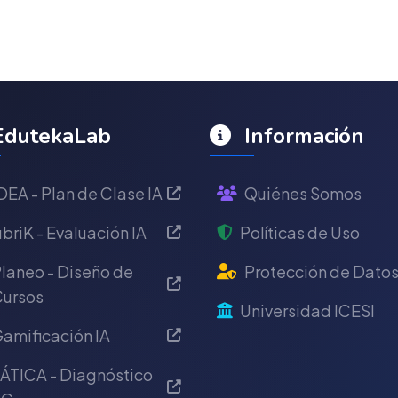
dutekaLab
Información
DEA - Plan de Clase IA
Quiénes Somos
briK - Evaluación IA
Políticas de Uso
laneo - Diseño de
Protección de Dato
ursos
Universidad ICESI
amificación IA
ÁTICA - Diagnóstico