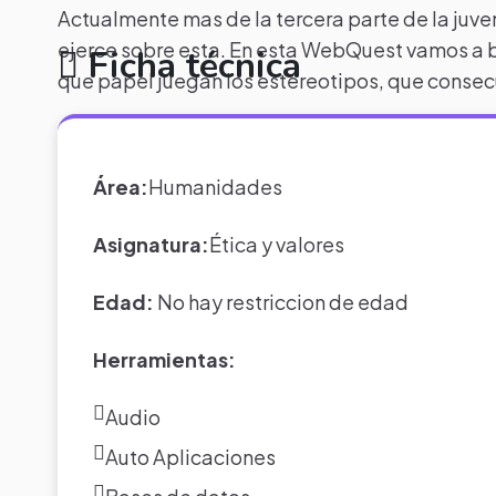
Actualmente mas de la tercera parte de la juve
ejerce sobre esta. En esta WebQuest vamos a bu
Ficha técnica
que papel juegan los estereotipos, que consec
Área:
Humanidades
Asignatura:
Ética y valores
Edad:
No hay restriccion de edad
Herramientas:
Audio
Auto Aplicaciones