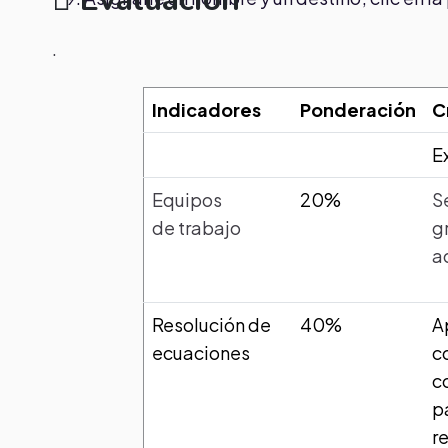
.
Indicadores
Ponderación
C
E
Equipos
20%
S
de trabajo
g
a
Resolución de
40%
A
ecuaciones
c
c
p
r