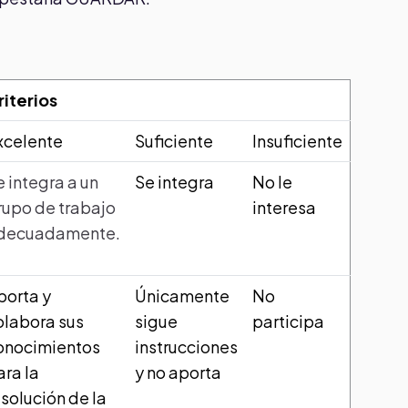
riterios
xcelente
Suficiente
Insuficiente
e integra a un
Se integra
No le
rupo de trabajo
interesa
decuadamente.
porta y
Únicamente
No
olabora sus
sigue
participa
onocimientos
instrucciones
ara la
y no aporta
esolución de la