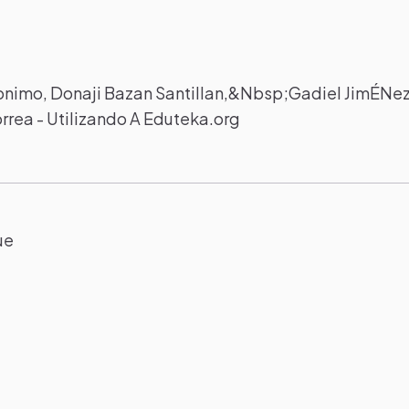
ronimo, Donaji Bazan Santillan,&Nbsp;Gadiel JimÉNe
rea - Utilizando A Eduteka.org
ue