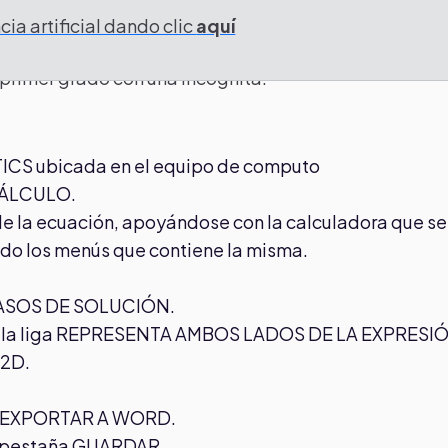
ia artificial dando clic
aquí
 primer grado con una incógnita.
ICS ubicada en el equipo de computo
 CÁLCULO.
 de la ecuación, apoyándose con la calculadora que se
ndo los menús que contiene la misma.
s PASOS DE SOLUCIÓN.
lic en la liga REPRESENTA AMBOS LADOS DE LA EXPRESI
 2D.
ión EXPORTAR A WORD.
 la pestaña GUARDAR.