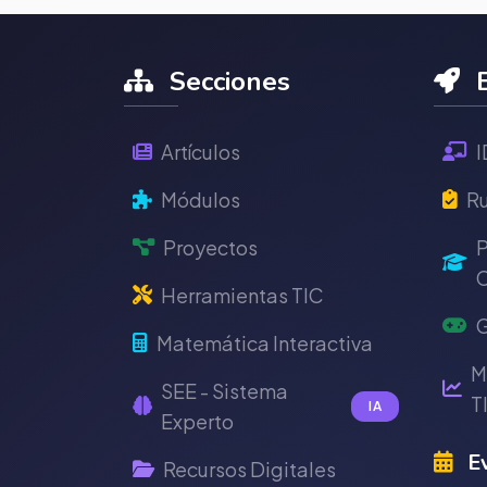
Secciones
E
Artículos
I
Módulos
Ru
Proyectos
P
C
Herramientas TIC
G
Matemática Interactiva
M
SEE - Sistema
T
IA
Experto
Ev
Recursos Digitales