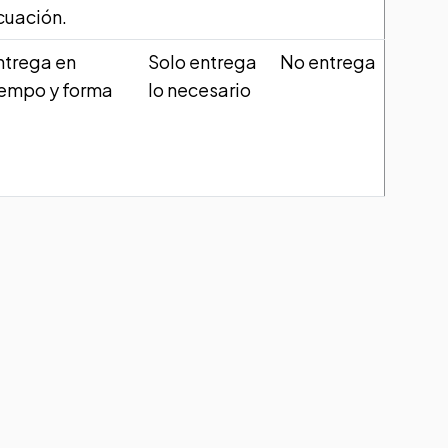
cuación.
ntrega en
Solo entrega
No entrega
iempo y forma
lo necesario