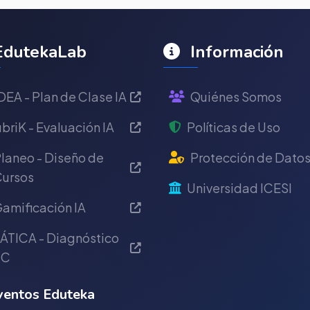
dutekaLab
Información
DEA - Plan de Clase IA
Quiénes Somos
briK - Evaluación IA
Políticas de Uso
laneo - Diseño de
Protección de Dato
ursos
Universidad ICESI
amificación IA
ÁTICA - Diagnóstico
IC
entos Eduteka