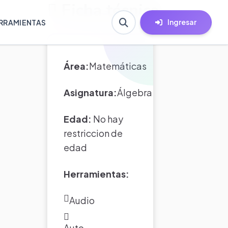
Ficha técnica
Ingresar
RRAMIENTAS
Área:
Matemáticas
Asignatura:
Álgebra
Edad:
No hay
restriccion de
edad
Herramientas:
Audio
Auto