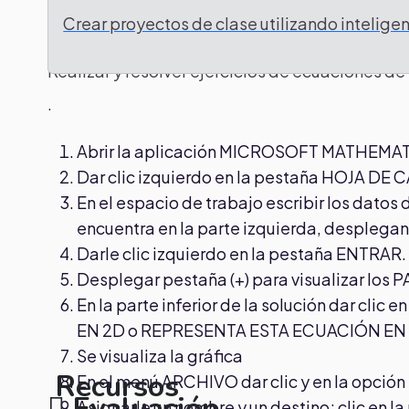
Tarea
Crear proyectos de clase utilizando inteligenc
Procesos
Realizar y resolver ejercicios de ecuaciones de
.
Abrir la aplicación MICROSOFT MATHEMAT
Dar clic izquierdo en la pestaña HOJA DE
En el espacio de trabajo escribir los datos
encuentra en la parte izquierda, desplega
Darle clic izquierdo en la pestaña ENTRAR.
Desplegar pestaña (+) para visualizar lo
En la parte inferior de la solución dar c
EN 2D o REPRESENTA ESTA ECUACIÓN EN
Se visualiza la gráfica
Recursos
En el menú ARCHIVO dar clic y en la opc
Evaluación
Asignarle un nombre y un destino; clic en