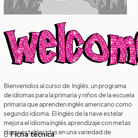
.
Bienvenidos al curso de Inglés, un programa
de idiomas para la primaria y niños de la escuela
primaria que aprenden inglés americano como
segundo idioma. El inglés de la nave estelar
mejora el idioma inglés aprendizaje con metas
claras establecidas en una variedad de
Ficha técnica