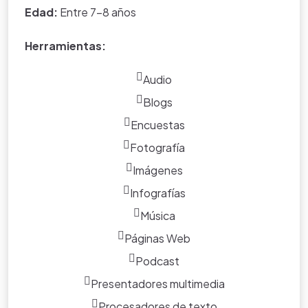
*Nota:
toda la información que
Edad:
Entre 7-8 años
aparece en los Proyectos de Clase
y WebQuest del portal educativo
Herramientas:
Eduteka es creada por los usuarios
del portal.
Audio
Blogs
Encuestas
Fotografía
Imágenes
Infografías
Música
Páginas Web
Podcast
Presentadores multimedia
Procesadores de texto