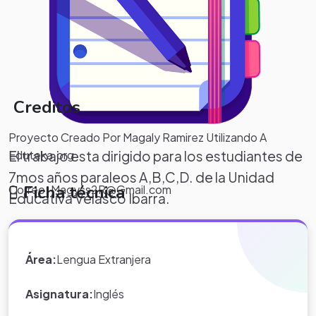
Creditos
Proyecto Creado Por Magaly Ramirez Utilizando A
Eduteka.org
El trabajo esta dirigido para los estudiantes de
7mos años paraleos A,B,C,D. de la Unidad
Ficha técnica
Correo: Magyss2R@Gmail.com
Educativa Velasco Ibarra.
Los estudiantes puede solicitar ayuda para las
diferentes actividade.
Área:
Lengua Extranjera
Asignatura:
Inglés