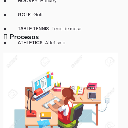
• HOCKEY:
Hockey
• GOLF:
Golf
• TABLE TENNIS:
Tenis de mesa
Procesos
• ATHLETICS:
Atletismo
• BOXING:
Boxeo
• ICE HOCKEY:
Hockey sobre hielo
• SKIING:
Esquí
• SWIMMING:
Natación
• MOTOR RACING:
Motociclismo