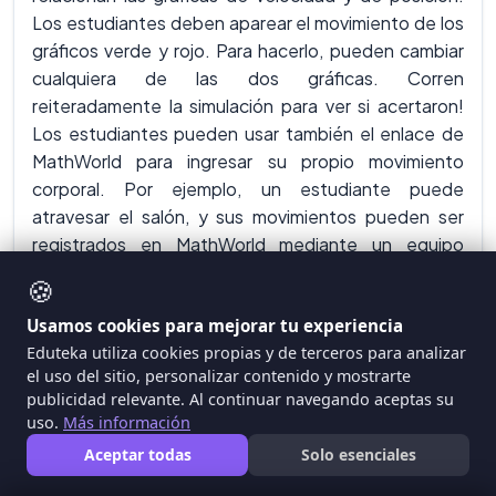
Los estudiantes deben aparear el movimiento de los
gráficos verde y rojo. Para hacerlo, pueden cambiar
cualquiera de las dos gráficas. Corren
reiteradamente la simulación para ver si acertaron!
Los estudiantes pueden usar también el enlace de
MathWorld para ingresar su propio movimiento
corporal. Por ejemplo, un estudiante puede
atravesar el salón, y sus movimientos pueden ser
registrados en MathWorld mediante un equipo
sensor. MathWorld puede graficar su movimiento y
🍪
permitir que los estudiantes exploren las
Usamos cookies para mejorar tu experiencia
características de éste.
Eduteka utiliza cookies propias y de terceros para analizar
el uso del sitio, personalizar contenido y mostrarte
HERRAMIENTAS DE INTERPRETACIÓN
publicidad relevante. Al continuar navegando aceptas su
DE INFORMACIÓN
uso.
Más información
Aceptar todas
Solo esenciales
El volumen y complejidad de la información están