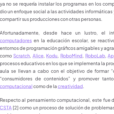
ya no se requería instalar los programas en los co
dio un enfoque social a las actividades informáticas
compartir sus producciones con otras personas.
Afortunadamente, desde hace un lustro, el i
computadores
en la educación escolar, se reactivó
entornos de programación gráficos amigables y agrad
como
Scratch
,
Alice
,
Kodu
,
RoboMind
,
RoboLab
,
Ap
procesos educativos en los que se implementa la pr
aula se llevan a cabo con el objetivo de formar “
“consumidores de contenidos” y promover tanto
computacional
como de la
creatividad
.
Respecto al pensamiento computacional, este fue 
CSTA
[2] como un proceso de solución de problemas q