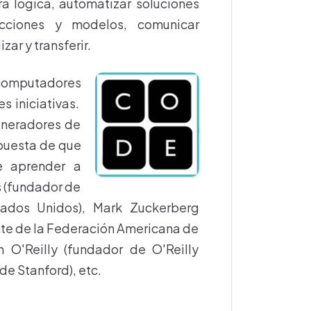
a lógica, automatizar soluciones
acciones y modelos, comunicar
ar y transferir.
 computadores
s iniciativas.
generadores de
puesta de que
e aprender a
s (fundador de
stados Unidos), Mark Zuckerberg
te de la Federación Americana de
m O'Reilly (fundador de O'Reilly
de Stanford), etc.