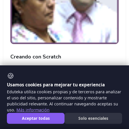
Creando con Scratch
Documento del Lifelong Kindergarten que
🍪
argumenta como el entorno de programación
Scratch amplía, para los estudiantes, las
Usamos cookies para mejorar tu experiencia
posibilidades de diseñar y crear, combinando
Eduteka utiliza cookies propias y de terceros para analizar
imágenes, fotografías, música y sonido, en
el uso del sitio, personalizar contenido y mostrarte
producciones interactivas; aventajando así
publicidad relevante. Al continuar navegando aceptas su
programas que solo permiten ojear y hacer clic en lo
uso.
Más información
que otros han creado.
Aceptar todas
Solo esenciales
#Programacion
#Scratch