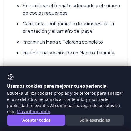
Seleccionar el formato adecuado y el número
de copias requeridas
Cambiar la configuración de la impresora, la
orientación y el tamaño del papel
Imprimir un Mapa o Telaraña completo
Imprimir una sección de un Mapa o Telaraña
EVALUACIÓN (Indicadores de Logro):
🍪
Usamos cookies para mejorar tu experiencia
Mediante la impresión de Mapas y Telarañas,
Eduteka utiliza cookies propias y de terceros para analizar
demuestra conocimiento y habilidad para
el uso del sitio, personalizar contenido y mostrarte
organizar visualmente los Mapas, configurar las
publicidad relevante. Al continuar navegando aceptas su
propiedades de la impresora e imprimirlos [A,
uso.
Más información
D]
Aceptar todas
Solo esenciales