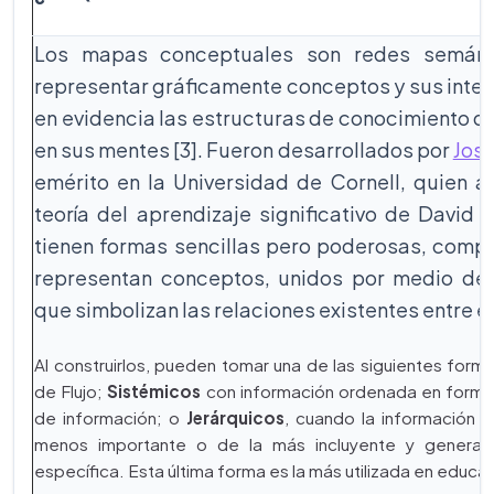
Los mapas conceptuales son redes semánti
representar gráficamente conceptos y sus inter
en evidencia las estructuras de conocimiento q
en sus mentes [3]. Fueron desarrollados por
Jos
emérito en la Universidad de Cornell, quien a
teoría del aprendizaje significativo de David 
tienen formas sencillas pero poderosas, comp
representan conceptos, unidos por medio de l
que simbolizan las relaciones existentes entre e
Al construirlos, pueden tomar una de las siguientes form
de Flujo;
Sistémicos
con información ordenada en forma l
de información; o
Jerárquicos
, cuando la información s
menos importante o de la más incluyente y general 
específica. Esta última forma es la más utilizada en educa