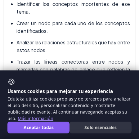
Identificar los conceptos importantes de ese
tema.
Crear un nodo para cada uno de los conceptos
identificados.
Analizar las relaciones estructurales que hay entre
estos nodos.
Trazar las líneas conectoras entre nodos y
marcarlas con palabras de enlace que reflejen la
relación existente entre ellos.
🍪
Analizar el mapa resultante para vincular, de
Usamos cookies para mejorar tu experiencia
manera consciente y explícita, nuevos conceptos
Eduteka utiliza cookies propias y de terceros para analizar
a los que ya se poseen (aprendizaje significativo)
el uso del sitio, personalizar contenido y mostrarte
publicidad relevante. Al continuar navegando aceptas su
uso.
Más información
La siguiente es una reseña de recursos que muestran
cómo construir Mapas Conceptuales y cómo usar
Aceptar todas
Solo esenciales
diferentes herramientas digitales para elaborarlos: