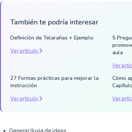
También te podría interesar
Definición de Telarañas + Ejemplo
5 Pregu
promove
Ver artículo
aula
Ver artí
27 Formas prácticas para mejorar la
Cómo ap
instrucción
Capítul
Ver artículo
Ver artí
Generar lluvia de ideas.