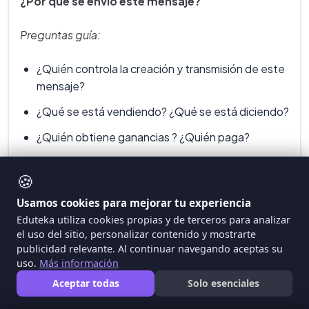
¿Por qué se envió este mensaje?
Preguntas guía:
¿Quién controla la creación y transmisión de este
mensaje?
¿Qué se está vendiendo? ¿Qué se está diciendo?
¿Quién obtiene ganancias ? ¿Quién paga?
¿Quién gana? ¿Quién pierde? ¿Quién decide?
🍪
¿A quién sirve o quién se beneficia con este
Usamos cookies para mejorar tu experiencia
mensaje? (¿el Público en general? ¿Intereses
Eduteka utiliza cookies propias y de terceros para analizar
privados? ¿Individuos? ¿Instituciones?)
el uso del sitio, personalizar contenido y mostrarte
¿Qué decisiones económicas han podido
publicidad relevante. Al continuar navegando aceptas su
uso.
Más información
influenciar la construcción o transmisión de este
mensaje?
Aceptar todas
Solo esenciales
Dinero, sexo, poder. ¿Cómo está representado