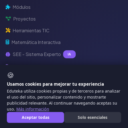
Módulos
Proyectos
Herramientas TIC
Matemática Interactiva
SEE - Sistema Experto
IA
Recursos Digitales
🍪
Usamos cookies para mejorar tu experiencia
Eduteka utiliza cookies propias y de terceros para analizar
EdutekaLab
el uso del sitio, personalizar contenido y mostrarte
publicidad relevante. Al continuar navegando aceptas su
uso.
Más información
IDEA - Plan de Clase IA
Aceptar todas
Solo esenciales
RubriK - Evaluación IA