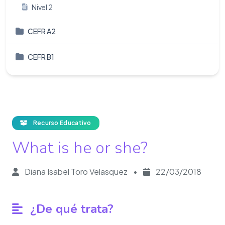
Nivel 2
CEFR A2
CEFR B1
Recurso Educativo
What is he or she?
Diana Isabel Toro Velasquez
•
22/03/2018
¿De qué trata?