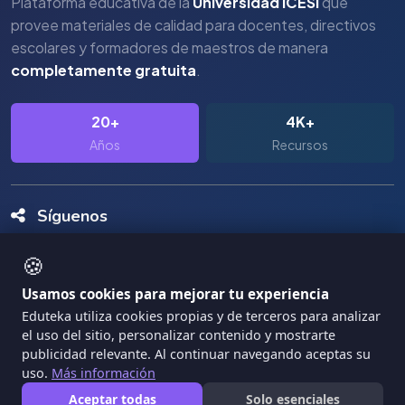
Plataforma educativa de la
Universidad ICESI
que
provee materiales de calidad para docentes, directivos
escolares y formadores de maestros de manera
completamente gratuita
.
20+
4K+
Años
Recursos
Síguenos
🍪
Usamos cookies para mejorar tu experiencia
Eduteka utiliza cookies propias y de terceros para analizar
el uso del sitio, personalizar contenido y mostrarte
Copyright Eduteka 2001-2026 - Universidad ICESI
publicidad relevante. Al continuar navegando aceptas su
uso.
Más información
|
Términos de Servicio
Privacidad
Aceptar todas
Solo esenciales