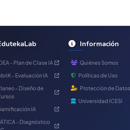
dutekaLab
Información
DEA - Plan de Clase IA
Quiénes Somos
briK - Evaluación IA
Políticas de Uso
laneo - Diseño de
Protección de Dato
ursos
Universidad ICESI
amificación IA
ÁTICA - Diagnóstico
IC