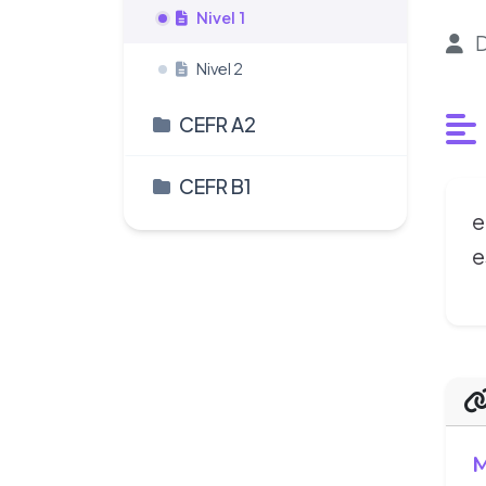
Nivel 1
D
Nivel 2
CEFR A2
CEFR B1
e
e
M