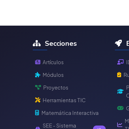
Secciones
E
Artículos
I
Módulos
Ru
Proyectos
P
C
Herramientas TIC
G
Matemática Interactiva
M
SEE - Sistema
T