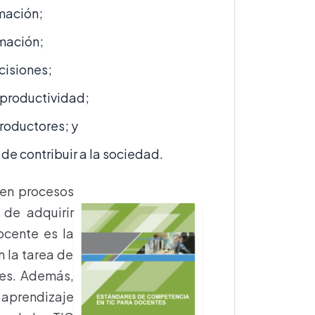
rmación;
mación;
cisiones;
 productividad;
roductores; y
e contribuir a la sociedad.
C en procesos
 de adquirir
ocente es la
 la tarea de
des. Además,
 aprendizaje