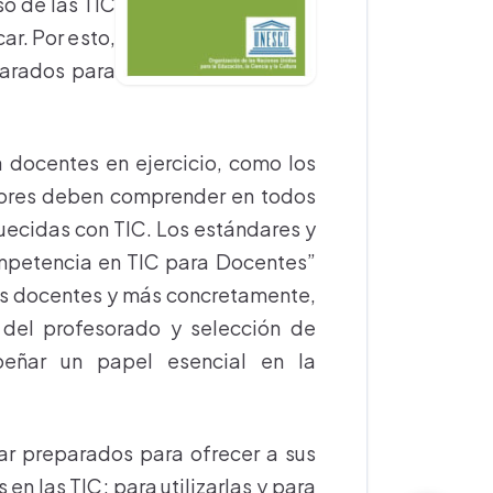
so de las TIC
ar. Por esto,
parados para
 docentes en ejercicio, como los
esores deben comprender en todos
uecidas con TIC. Los estándares y
petencia en TIC para Docentes”
los docentes y más concretamente,
 del profesorado y selección de
peñar un papel esencial en la
tar preparados para ofrecer a sus
n las TIC; para utilizarlas y para