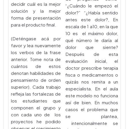
decidir cuál es la mejor
“¿Cuándo le empezó el
solución y la mejor
dolor?” “¿Había sentido
forma de presentación
antes este dolor?, En
para el producto final.
escala de 1 a10, en la que
10 es el máximo dolor,
(Deténgase acá por
qué número le daría al
favor y lea nuevamente
dolor que siente?
los verbos de la frase
Después de esta
anterior. Tome nota de
evaluación inicial, el
cuántos de estos
doctor prescribe terapia
denotan habilidades de
fisca o medicamentos o
pensamiento de orden
quizás nos remita a un
superior). Cada trabajo
especialista. En el aula
refleja las fortalezas de
este modelo no funciona
los estudiantes que
así de bien. En muchos
componen el grupo y
casos el problema que
con cada uno de los
se plantea,
proyectos he podido
intencionalmente se
observar el crecimiento