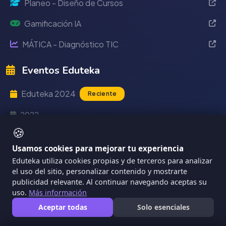
Planeo - Diseño de Cursos
Gamificación IA
MÁTICA - Diagnóstico TIC
Eventos Eduteka
Eduteka 2024
Reciente
2022
🍪
2021
Usamos cookies para mejorar tu experiencia
2020
Eduteka utiliza cookies propias y de terceros para analizar
el uso del sitio, personalizar contenido y mostrarte
publicidad relevante. Al continuar navegando aceptas su
Información
uso.
Más información
Aceptar todas
Solo esenciales
Quiénes Somos