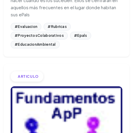
hacer cuando estos suceden. Ellos se centrarán en
aquellos más frecuentes en el lugar donde habitan
sus ePals
#Evaluacion
#Rubricas
#ProyectosColaborativos
#Epals
#EducacionAmbiental
ARTICULO