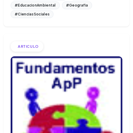
#EducacionAmbiental
#Geografia
#CienciasSociales
ARTICULO