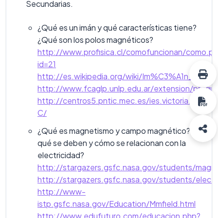
Secundarias.
¿Qué es un imán y qué características tiene?
¿Qué son los polos magnéticos?
http://www.profisica.cl/comofuncionan/como.p
id=21
http://es.wikipedia.org/wiki/Im%C3%A1n_%2
http://www.fcaglp.unlp.edu.ar/extension/pregu
http://centros5.pntic.mec.es/ies.victoria.kent/R
C/
¿Qué es magnetismo y campo magnético? ¿A
qué se deben y cómo se relacionan con la
electricidad?
http://stargazers.gsfc.nasa.gov/students/magn
http://stargazers.gsfc.nasa.gov/students/electr
http://www-
istp.gsfc.nasa.gov/Education/Mmfield.html
http://www.edufuturo.com/educacion.php?