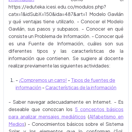
https://eduteka.icesi.edu.co/modulos.php?
catx=1&idSubX=150&ida=487&art=1 Modelo Gavilán
y qué ventajas tiene utilizarlo. - Conocer el Modelo
Gavilán, sus pasos y subpasos. - Conocer en qué
consiste un Problema de Información. - Conocer qué
es una Fuente de Información, cuáles son sus
diferentes tipos y las características de la
información que contienen. Se sugiere al docente
realizar previamente las siguientes actividades:
-
¡Compremos un carro!
-
Tipos de fuentes de
información
-
Características de la información
- Saber navegar adecuadamente en Internet. - Es
deseable que conozcan los
5 conceptos básicos
para analizar mensajes mediáticos
(
Alfabetismo en
Medios
) - Conocimientos básicos sobre el Sistema
Solar y los elementos que lo conforman (Sol,