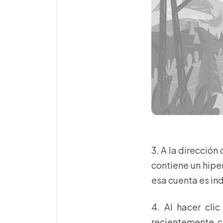
3. A la dirección
contiene un hiper
esa cuenta es ind
4. Al hacer cli
recientemente c