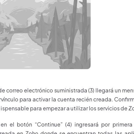
 de correo electrónico suministrada (3) llegará un m
vínculo para activar la cuenta recién creada. Confir
ispensable para empezar a utilizar los servicios de Z
c en el botón “Continue” (4) ingresará por primera
reada en Zoho donde se encuentran todas las apl