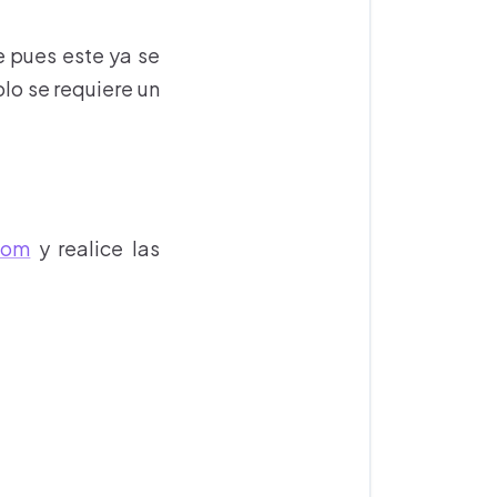
e pues este ya se
olo se requiere un
com
y realice las