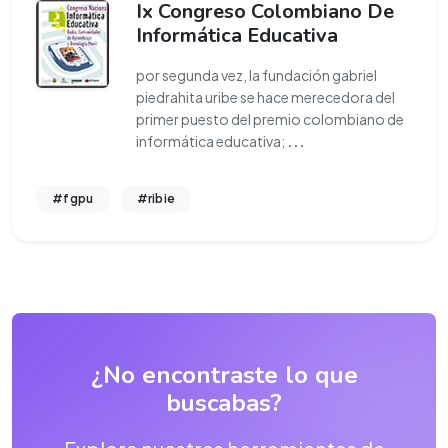
Ix Congreso Colombiano De
Informática Educativa
por segunda vez, la fundación gabriel
piedrahita uribe se hace merecedora del
primer puesto del premio colombiano de
informática educativa;
...
#fgpu
#ribie
¿No encontraste lo que
buscabas?