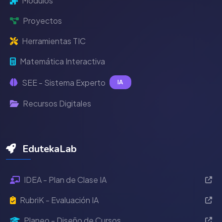
Módulos
Proyectos
Herramientas TIC
Matemática Interactiva
SEE - Sistema Experto
IA
Recursos Digitales
EdutekaLab
IDEA - Plan de Clase IA
RubriK - Evaluación IA
Planeo - Diseño de Cursos