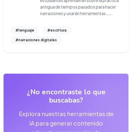
estudiantes aprenderán sobre la práctica
antigua de tiempos pasados para hacer
narraciones y usarán herramientas
...
#lenguaje
#escritura
#narraciones digitales
¿No encontraste lo que
buscabas?
Explora nuestras herramientas de
IA para generar contenido