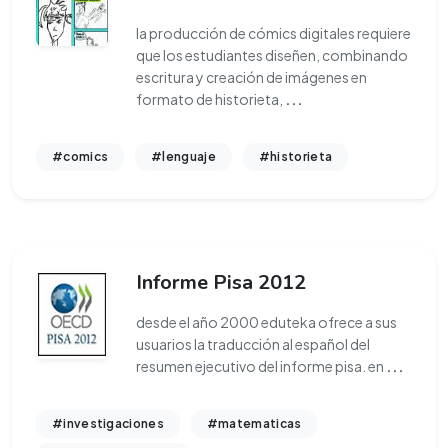
la producción de cómics digitales requiere
que los estudiantes diseñen, combinando
escritura y creación de imágenes en
formato de historieta,
...
#comics
#lenguaje
#historieta
Informe Pisa 2012
desde el año 2000 eduteka ofrece a sus
usuarios la traducción al español del
resumen ejecutivo del informe pisa. en
...
#investigaciones
#matematicas