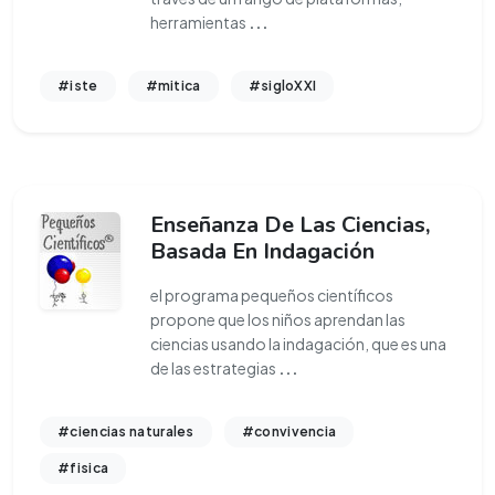
herramientas
...
#iste
#mitica
#sigloXXI
Enseñanza De Las Ciencias,
Basada En Indagación
el programa pequeños científicos
propone que los niños aprendan las
ciencias usando la indagación, que es una
de las estrategias
...
#ciencias naturales
#convivencia
#fisica