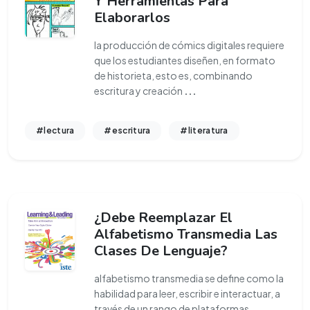
Y Herramientas Para
Elaborarlos
la producción de cómics digitales requiere
que los estudiantes diseñen, en formato
de historieta, esto es, combinando
escritura y creación
...
#lectura
#escritura
#literatura
¿Debe Reemplazar El
Alfabetismo Transmedia Las
Clases De Lenguaje?
alfabetismo transmedia se define como la
habilidad para leer, escribir e interactuar, a
través de un rango de plataformas,