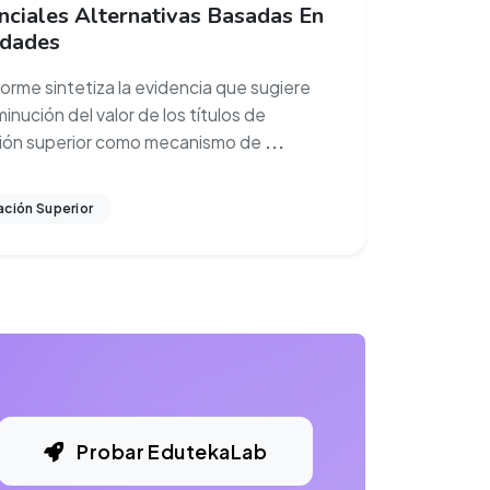
nciales Alternativas Basadas En
idades
forme sintetiza la evidencia que sugiere
inución del valor de los títulos de
ión superior como mecanismo de
...
ción Superior
Probar EdutekaLab