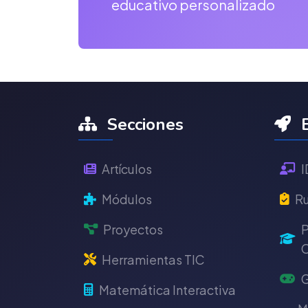
educativo personalizado
Secciones
E
Artículos
I
Módulos
Ru
Proyectos
P
C
Herramientas TIC
G
Matemática Interactiva