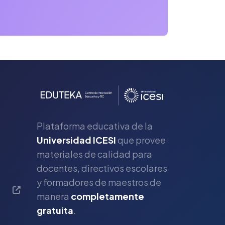
Plataforma educativa de la
Universidad ICESI
que provee
materiales de calidad para
s
docentes, directivos escolares
y formadores de maestros de
manera
completamente
gratuita
.