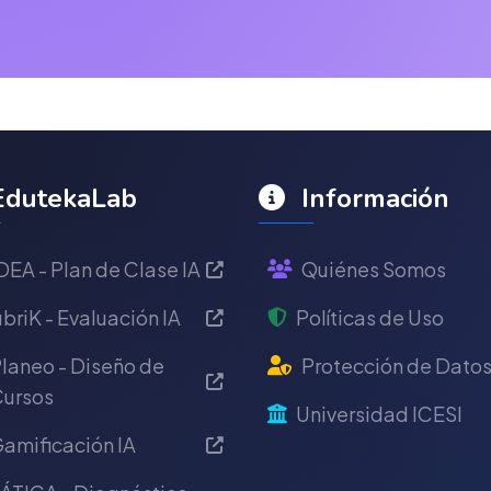
dutekaLab
Información
DEA - Plan de Clase IA
Quiénes Somos
briK - Evaluación IA
Políticas de Uso
laneo - Diseño de
Protección de Dato
ursos
Universidad ICESI
amificación IA