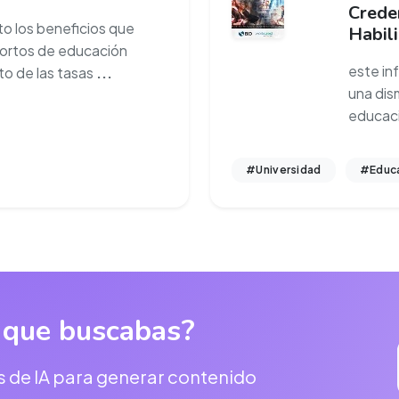
Crede
to los beneficios que
Habil
cortos de educación
este in
to de las tasas
...
una dism
educac
#Universidad
#Educa
 que buscabas?
s de IA para generar contenido