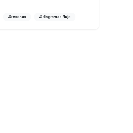
#resenas
#diagramas flujo