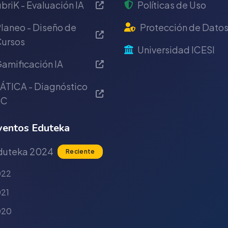
briK - Evaluación IA
Políticas de Uso
laneo - Diseño de
Protección de Dato
ursos
Universidad ICESI
amificación IA
ÁTICA - Diagnóstico
IC
entos Eduteka
duteka 2024
Reciente
022
21
020