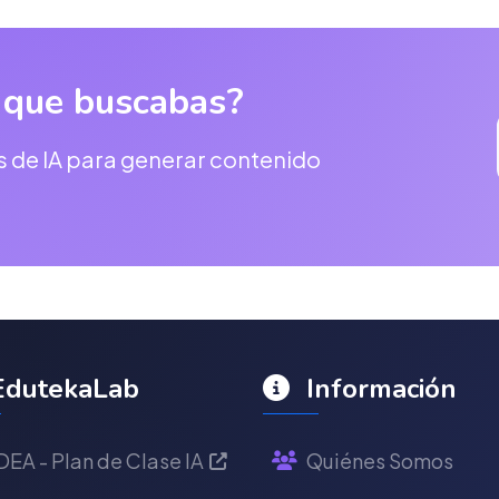
 que buscabas?
s de IA para generar contenido
dutekaLab
Información
DEA - Plan de Clase IA
Quiénes Somos