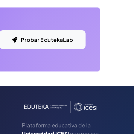
Probar EdutekaLab
Plataforma educativa de la
Universidad ICESI
que provee