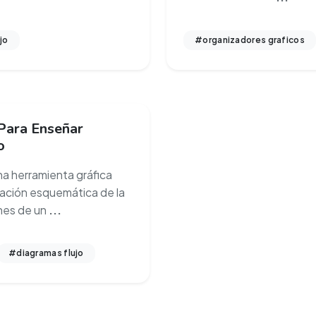
jo
#organizadores graficos
Para Enseñar
o
una herramienta gráfica
tación esquemática de la
nes de un
...
#diagramas flujo