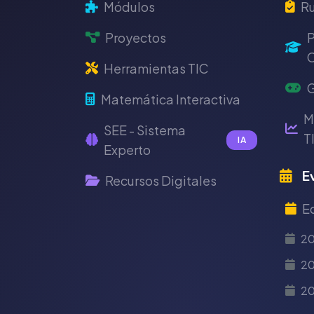
Módulos
Ru
Proyectos
P
C
Herramientas TIC
G
Matemática Interactiva
M
SEE - Sistema
T
IA
Experto
Ev
Recursos Digitales
E
2
20
2