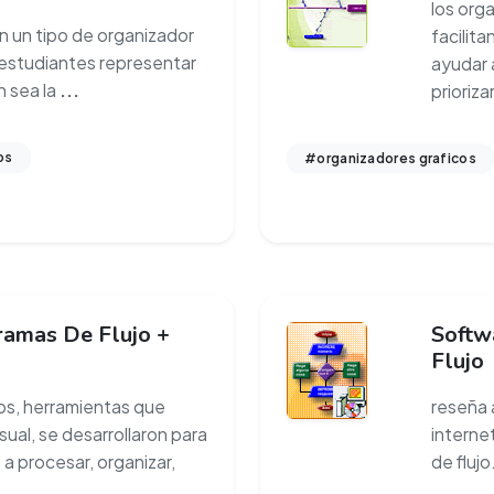
los org
on un tipo de organizador
facilita
s estudiantes representar
ayudar 
 sea la
...
prioriza
os
#organizadores graficos
ramas De Flujo +
Softw
Flujo
os, herramientas que
reseña 
isual, se desarrollaron para
internet
 a procesar, organizar,
de fluj
...