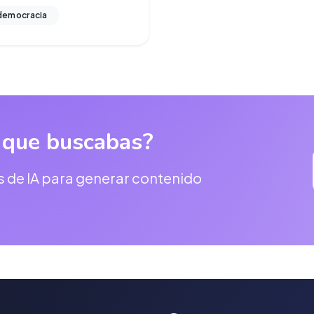
emocracia
 que buscabas?
s de IA para generar contenido