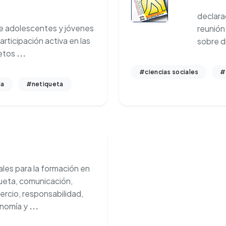
declara
de adolescentes y jóvenes
reunión
articipación activa en las
sobre d
retos
...
#ciencias sociales
#
ia
#netiqueta
es para la formación en
queta, comunicación,
rcio, responsabilidad,
onomía y
...