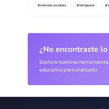
#ciencias sociales
#netiqueta
#d
¿No encontraste lo
Explora nuestras herramienta
educativo personalizado