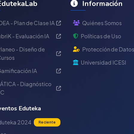
dutekaLab
Información
DEA - Plan de Clase IA
Quiénes Somos
briK - Evaluación IA
Políticas de Uso
laneo - Diseño de
Protección de Dato
ursos
Universidad ICESI
amificación IA
ÁTICA - Diagnóstico
IC
entos Eduteka
duteka 2024
Reciente