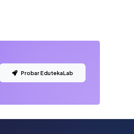
Probar EdutekaLab