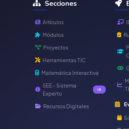
Secciones
E
Artículos
I
Módulos
Ru
Proyectos
P
C
Herramientas TIC
G
Matemática Interactiva
M
SEE - Sistema
T
IA
Experto
Ev
Recursos Digitales
E