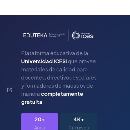
Plataforma educativa de la
Universidad ICESI
que provee
materiales de calidad para
s
docentes, directivos escolares
y formadores de maestros de
manera
completamente
gratuita
.
20+
4K+
Años
Recursos