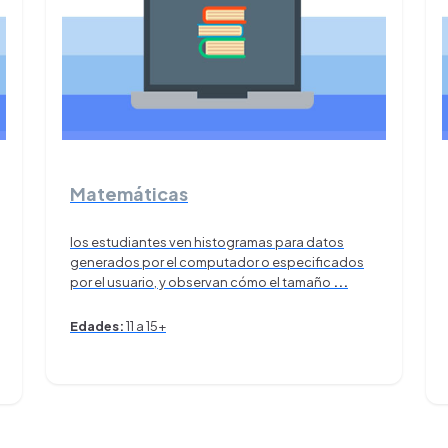
Matemáticas
los estudiantes ven histogramas para datos
generados por el computador o especificados
por el usuario, y observan cómo el tamaño
...
Edades:
11 a 15+