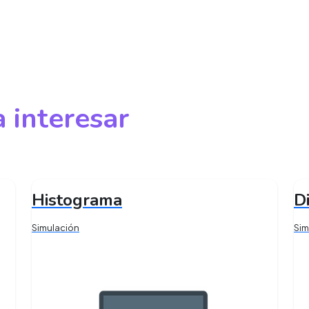
 interesar
Histograma
D
Simulación
Sim