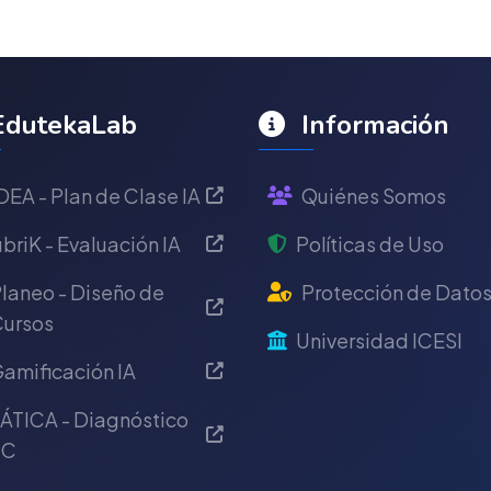
dutekaLab
Información
DEA - Plan de Clase IA
Quiénes Somos
briK - Evaluación IA
Políticas de Uso
laneo - Diseño de
Protección de Dato
ursos
Universidad ICESI
amificación IA
ÁTICA - Diagnóstico
IC