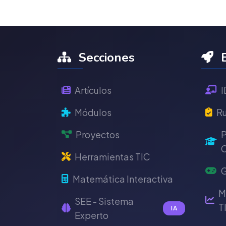
Secciones
E
Artículos
I
Módulos
Ru
Proyectos
P
C
Herramientas TIC
G
Matemática Interactiva
M
SEE - Sistema
T
IA
Experto