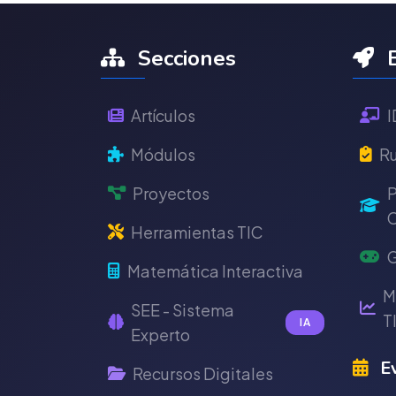
Secciones
E
Artículos
I
Módulos
Ru
Proyectos
P
C
Herramientas TIC
G
Matemática Interactiva
M
SEE - Sistema
T
IA
Experto
Ev
Recursos Digitales