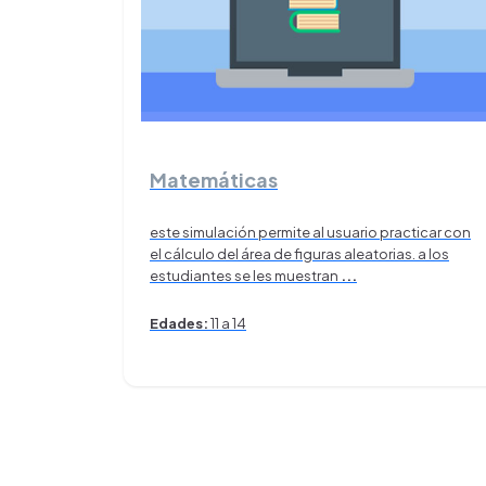
Matemáticas
este simulación permite al usuario practicar con
el cálculo del área de figuras aleatorias. a los
estudiantes se les muestran
...
Edades:
11 a 14