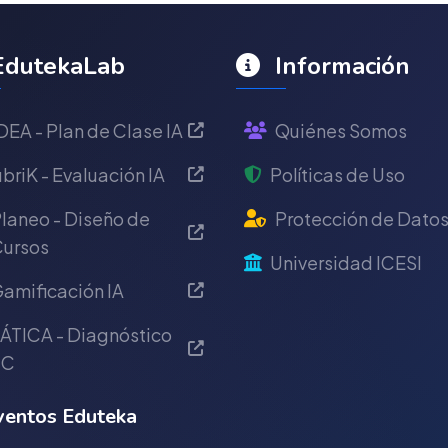
dutekaLab
Información
DEA - Plan de Clase IA
Quiénes Somos
briK - Evaluación IA
Políticas de Uso
laneo - Diseño de
Protección de Dato
ursos
Universidad ICESI
amificación IA
ÁTICA - Diagnóstico
IC
entos Eduteka