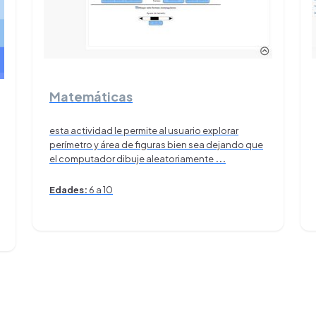
Matemáticas
esta actividad le permite al usuario explorar
perímetro y área de figuras bien sea dejando que
el computador dibuje aleatoriamente
...
Edades:
6 a 10